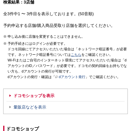
検索結果：3店舗
全3件中1 〜 3件目を表示しております。(50音順)
予約申込する店舗/購入商品受取り店舗を選択してください。
申し込み後に店舗を変更することはできません。
予約手続きにはログインが必要です。
ドコモ回線にてアクセスいただいた場合は「ネットワーク暗証番号」が必要
です。ネットワーク暗証番号については
こちら
をご確認ください。
Wi-Fiまたはご自宅のインターネット環境にてアクセスいただいた場合は「d
アカウントのID／パスワード」が必要です。ドコモの契約回線をお持ちでな
い方も、dアカウントの発行が可能です。
dアカウントの発行・確認は「
dアカウント発行
」でご確認ください。
ドコモショップを表示
量販店などを表示
ドコモショップ