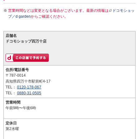
営業時間などは変更となる場合がございます。最新の情報は
ドコモショッ
プ／d garden
からご確認ください。
店舗名
ドコモショップ四万十店
住所/電話番号
〒787-0014
高知県四万十市駅前町4-17
TEL：
0120-178-067
TEL：
0880-31-0505
営業時間
午前9時〜午後6時
定休日
第2水曜