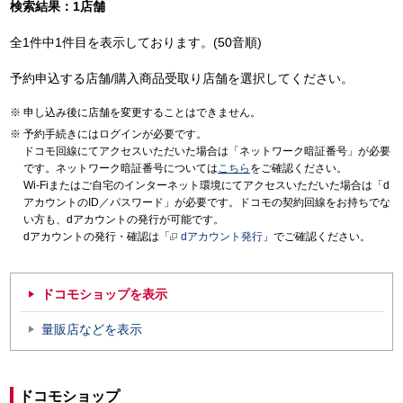
検索結果：1店舗
全1件中1件目を表示しております。(50音順)
予約申込する店舗/購入商品受取り店舗を選択してください。
申し込み後に店舗を変更することはできません。
予約手続きにはログインが必要です。
ドコモ回線にてアクセスいただいた場合は「ネットワーク暗証番号」が必要
です。ネットワーク暗証番号については
こちら
をご確認ください。
Wi-Fiまたはご自宅のインターネット環境にてアクセスいただいた場合は「d
アカウントのID／パスワード」が必要です。ドコモの契約回線をお持ちでな
い方も、dアカウントの発行が可能です。
dアカウントの発行・確認は「
dアカウント発行
」でご確認ください。
ドコモショップを表示
量販店などを表示
ドコモショップ