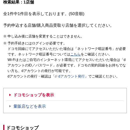
検索結果：1店舗
全1件中1件目を表示しております。(50音順)
予約申込する店舗/購入商品受取り店舗を選択してください。
申し込み後に店舗を変更することはできません。
予約手続きにはログインが必要です。
ドコモ回線にてアクセスいただいた場合は「ネットワーク暗証番号」が必要
です。ネットワーク暗証番号については
こちら
をご確認ください。
Wi-Fiまたはご自宅のインターネット環境にてアクセスいただいた場合は「d
アカウントのID／パスワード」が必要です。ドコモの契約回線をお持ちでな
い方も、dアカウントの発行が可能です。
dアカウントの発行・確認は「
dアカウント発行
」でご確認ください。
ドコモショップを表示
量販店などを表示
ドコモショップ