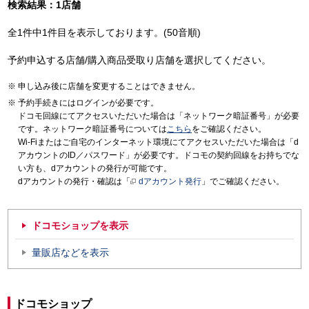
検索結果：1店舗
全1件中1件目を表示しております。(50音順)
予約申込する店舗/購入商品受取り店舗を選択してください。
申し込み後に店舗を変更することはできません。
予約手続きにはログインが必要です。
ドコモ回線にてアクセスいただいた場合は「ネットワーク暗証番号」が必要
です。ネットワーク暗証番号については
こちら
をご確認ください。
Wi-Fiまたはご自宅のインターネット環境にてアクセスいただいた場合は「d
アカウントのID／パスワード」が必要です。ドコモの契約回線をお持ちでな
い方も、dアカウントの発行が可能です。
dアカウントの発行・確認は「
dアカウント発行
」でご確認ください。
ドコモショップを表示
量販店などを表示
ドコモショップ