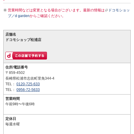
営業時間などは変更となる場合がございます。最新の情報は
ドコモショッ
プ／d garden
からご確認ください。
店舗名
ドコモショップ松浦店
住所/電話番号
〒859-4502
長崎県松浦市志佐町里免344-4
TEL：
0120-725-633
TEL：
0956-72-5633
営業時間
午前9時〜午後6時
定休日
毎週水曜