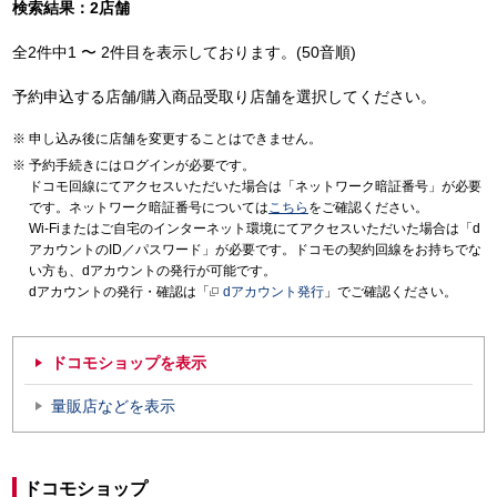
検索結果：2店舗
全2件中1 〜 2件目を表示しております。(50音順)
予約申込する店舗/購入商品受取り店舗を選択してください。
申し込み後に店舗を変更することはできません。
予約手続きにはログインが必要です。
ドコモ回線にてアクセスいただいた場合は「ネットワーク暗証番号」が必要
です。ネットワーク暗証番号については
こちら
をご確認ください。
Wi-Fiまたはご自宅のインターネット環境にてアクセスいただいた場合は「d
アカウントのID／パスワード」が必要です。ドコモの契約回線をお持ちでな
い方も、dアカウントの発行が可能です。
dアカウントの発行・確認は「
dアカウント発行
」でご確認ください。
ドコモショップを表示
量販店などを表示
ドコモショップ