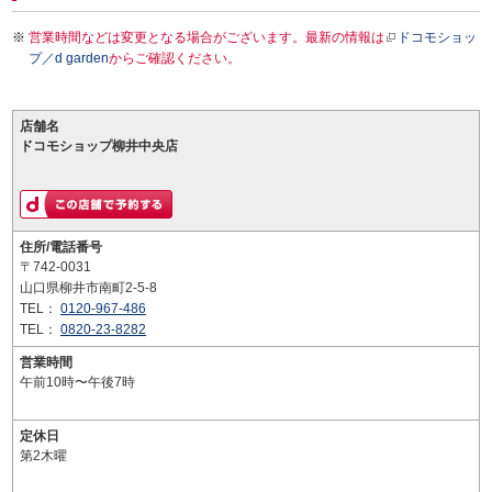
営業時間などは変更となる場合がございます。最新の情報は
ドコモショッ
プ／d garden
からご確認ください。
店舗名
ドコモショップ柳井中央店
住所/電話番号
〒742-0031
山口県柳井市南町2-5-8
TEL：
0120-967-486
TEL：
0820-23-8282
営業時間
午前10時〜午後7時
定休日
第2木曜