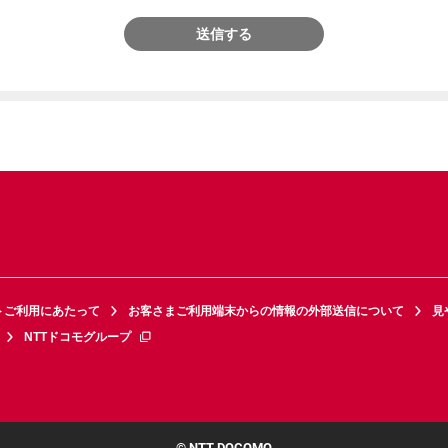
送信する
トご利用にあたって
お客さまご利用端末からの情報の外部送信について
見
NTTドコモグループ
© NTT DOCOMO