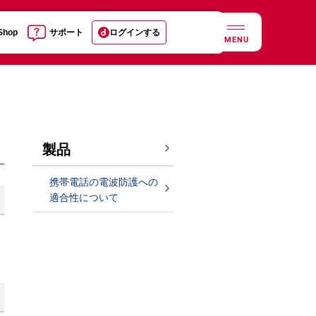
 Shop
サポート
ログインする
MENU
製品
携帯電話の電波防護への
適合性について