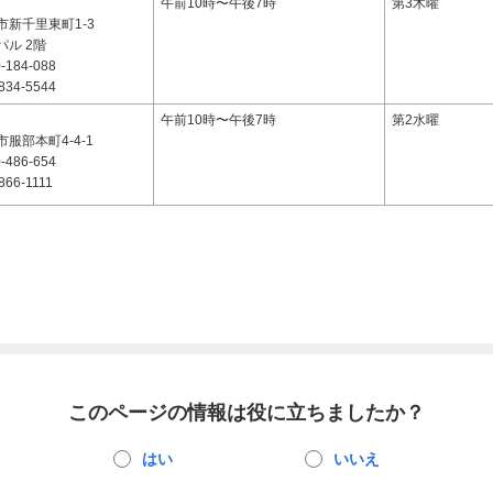
2
午前10時〜午後7時
第3木曜
市新千里東町1-3
ル 2階
-184-088
834-5544
2
午前10時〜午後7時
第2水曜
服部本町4-4-1
-486-654
866-1111
このページの情報は役に立ちましたか？
はい
いいえ