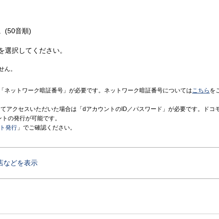
(50音順)
を選択してください。
せん。
「ネットワーク暗証番号」が必要です。ネットワーク暗証番号については
こちら
を
境にてアクセスいただいた場合は「dアカウントのID／パスワード」が必要です。ドコ
ントの発行が可能です。
ント発行
」でご確認ください。
店などを表示