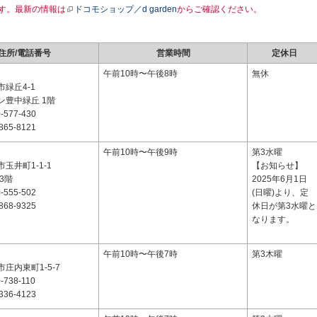
す。最新の情報は
ドコモショップ／d garden
からご確認ください。
住所/電話番号
営業時間
定休日
2
午前10時〜午後8時
無休
緑丘4-1
ン豊中緑丘 1階
-577-430
865-8121
6
午前10時〜午後9時
第3水曜
玉井町1-1-1
【お知らせ】
3階
2025年6月1日
-555-502
(日曜)より、定
868-9325
休日が第3水曜と
なります。
1
午前10時〜午後7時
第3木曜
庄内東町1-5-7
-738-110
336-4123