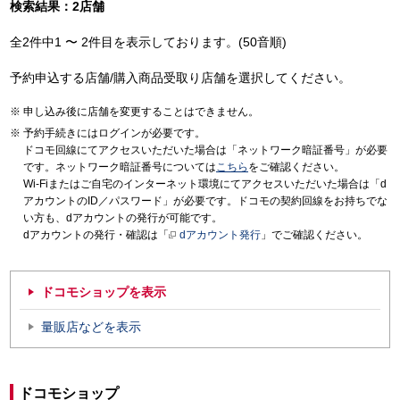
検索結果：2店舗
全2件中1 〜 2件目を表示しております。(50音順)
予約申込する店舗/購入商品受取り店舗を選択してください。
申し込み後に店舗を変更することはできません。
予約手続きにはログインが必要です。
ドコモ回線にてアクセスいただいた場合は「ネットワーク暗証番号」が必要
です。ネットワーク暗証番号については
こちら
をご確認ください。
Wi-Fiまたはご自宅のインターネット環境にてアクセスいただいた場合は「d
アカウントのID／パスワード」が必要です。ドコモの契約回線をお持ちでな
い方も、dアカウントの発行が可能です。
dアカウントの発行・確認は「
dアカウント発行
」でご確認ください。
ドコモショップを表示
量販店などを表示
ドコモショップ