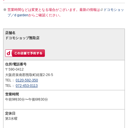
営業時間などは変更となる場合がございます。最新の情報は
ドコモショッ
プ／d garden
からご確認ください。
店舗名
ドコモショップ熊取店
住所/電話番号
〒590-0412
大阪府泉南郡熊取町紺屋2-26-5
TEL：
0120-592-350
TEL：
072-453-0113
営業時間
午前9時30分〜午後6時30分
定休日
第3水曜