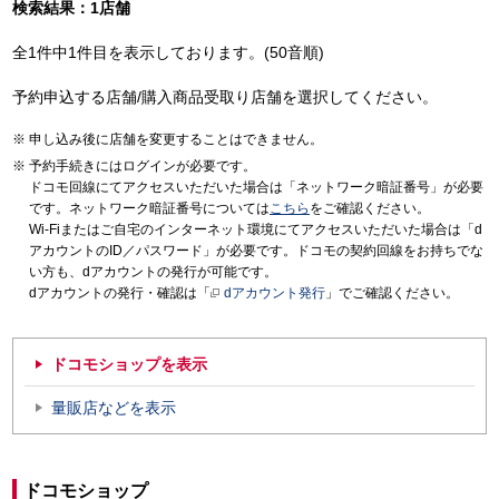
検索結果：1店舗
全1件中1件目を表示しております。(50音順)
予約申込する店舗/購入商品受取り店舗を選択してください。
申し込み後に店舗を変更することはできません。
予約手続きにはログインが必要です。
ドコモ回線にてアクセスいただいた場合は「ネットワーク暗証番号」が必要
です。ネットワーク暗証番号については
こちら
をご確認ください。
Wi-Fiまたはご自宅のインターネット環境にてアクセスいただいた場合は「d
アカウントのID／パスワード」が必要です。ドコモの契約回線をお持ちでな
い方も、dアカウントの発行が可能です。
dアカウントの発行・確認は「
dアカウント発行
」でご確認ください。
ドコモショップを表示
量販店などを表示
ドコモショップ