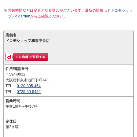
営業時間などは変更となる場合がございます。最新の情報は
ドコモショッ
プ／d garden
からご確認ください。
店舗名
ドコモショップ和泉中央店
住所/電話番号
〒594-0032
大阪府和泉市池田下町143
TEL：
0120-305-454
TEL：
0725-50-5454
営業時間
午前10時〜午後7時
定休日
第2水曜