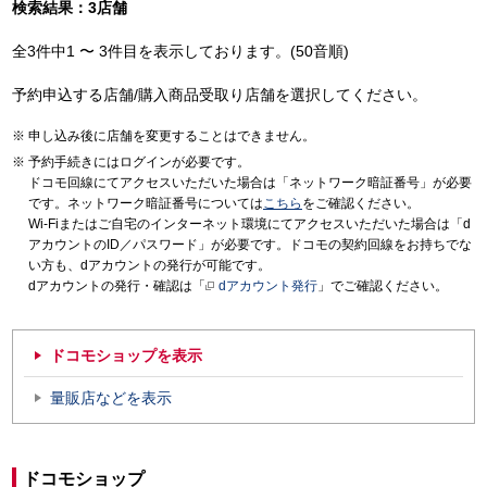
検索結果：3店舗
全3件中1 〜 3件目を表示しております。(50音順)
予約申込する店舗/購入商品受取り店舗を選択してください。
申し込み後に店舗を変更することはできません。
予約手続きにはログインが必要です。
ドコモ回線にてアクセスいただいた場合は「ネットワーク暗証番号」が必要
です。ネットワーク暗証番号については
こちら
をご確認ください。
Wi-Fiまたはご自宅のインターネット環境にてアクセスいただいた場合は「d
アカウントのID／パスワード」が必要です。ドコモの契約回線をお持ちでな
い方も、dアカウントの発行が可能です。
dアカウントの発行・確認は「
dアカウント発行
」でご確認ください。
ドコモショップを表示
量販店などを表示
ドコモショップ