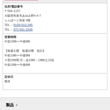
住所/電話番号
〒594-1157
大阪府和泉市あゆみ野4-4-7
ららぽーと和泉 4階
TEL：
0120-512-245
TEL：
072-551-2245
営業時間
午前10時〜午後8時
【毎週土曜 毎週日曜 祝日】
午前10時〜午後9時
※受付時間:月～金10時～19時/土日祝
午前10時〜午後8時
定休日
無休
製品