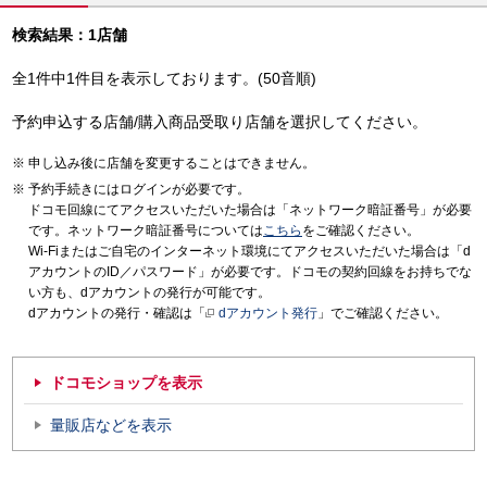
検索結果：1店舗
全1件中1件目を表示しております。(50音順)
予約申込する店舗/購入商品受取り店舗を選択してください。
申し込み後に店舗を変更することはできません。
予約手続きにはログインが必要です。
ドコモ回線にてアクセスいただいた場合は「ネットワーク暗証番号」が必要
です。ネットワーク暗証番号については
こちら
をご確認ください。
Wi-Fiまたはご自宅のインターネット環境にてアクセスいただいた場合は「d
アカウントのID／パスワード」が必要です。ドコモの契約回線をお持ちでな
い方も、dアカウントの発行が可能です。
dアカウントの発行・確認は「
dアカウント発行
」でご確認ください。
ドコモショップを表示
量販店などを表示