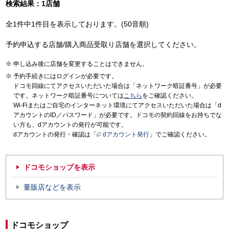
検索結果：1店舗
全1件中1件目を表示しております。(50音順)
予約申込する店舗/購入商品受取り店舗を選択してください。
申し込み後に店舗を変更することはできません。
予約手続きにはログインが必要です。
ドコモ回線にてアクセスいただいた場合は「ネットワーク暗証番号」が必要
です。ネットワーク暗証番号については
こちら
をご確認ください。
Wi-Fiまたはご自宅のインターネット環境にてアクセスいただいた場合は「d
アカウントのID／パスワード」が必要です。ドコモの契約回線をお持ちでな
い方も、dアカウントの発行が可能です。
dアカウントの発行・確認は「
dアカウント発行
」でご確認ください。
ドコモショップを表示
量販店などを表示
ドコモショップ