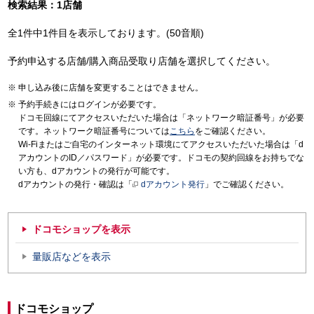
検索結果：1店舗
全1件中1件目を表示しております。(50音順)
予約申込する店舗/購入商品受取り店舗を選択してください。
申し込み後に店舗を変更することはできません。
予約手続きにはログインが必要です。
ドコモ回線にてアクセスいただいた場合は「ネットワーク暗証番号」が必要
です。ネットワーク暗証番号については
こちら
をご確認ください。
Wi-Fiまたはご自宅のインターネット環境にてアクセスいただいた場合は「d
アカウントのID／パスワード」が必要です。ドコモの契約回線をお持ちでな
い方も、dアカウントの発行が可能です。
dアカウントの発行・確認は「
dアカウント発行
」でご確認ください。
ドコモショップを表示
量販店などを表示
ドコモショップ