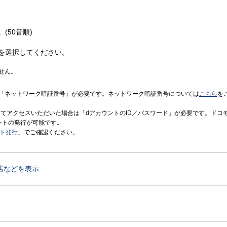
(50音順)
を選択してください。
せん。
「ネットワーク暗証番号」が必要です。ネットワーク暗証番号については
こちら
を
境にてアクセスいただいた場合は「dアカウントのID／パスワード」が必要です。ドコ
ントの発行が可能です。
ント発行
」でご確認ください。
店などを表示