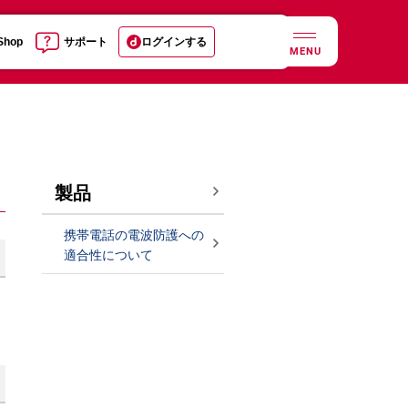
 Shop
サポート
ログインする
MENU
製品
携帯電話の電波防護への
適合性について