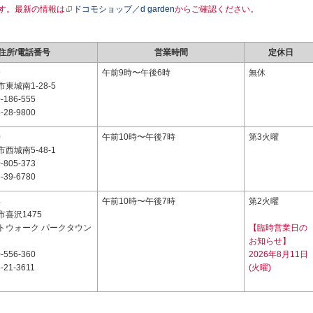
す。最新の情報は
ドコモショップ／d garden
からご確認ください。
住所/電話番号
営業時間
定休日
9
午前9時〜午後6時
無休
東城南1-28-5
-186-555
-28-9800
0
午前10時〜午後7時
第3火曜
西城南5-48-1
-805-373
-39-6780
4
午前10時〜午後7時
第2火曜
喜沢1475
トウォーク パークタウン
【臨時営業日の
お知らせ】
-556-360
2026年8月11日
-21-3611
(火曜)