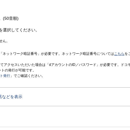
(50音順)
を選択してください。
せん。
「ネットワーク暗証番号」が必要です。ネットワーク暗証番号については
こちら
を
境にてアクセスいただいた場合は「dアカウントのID／パスワード」が必要です。ドコ
ントの発行が可能です。
ント発行
」でご確認ください。
店などを表示