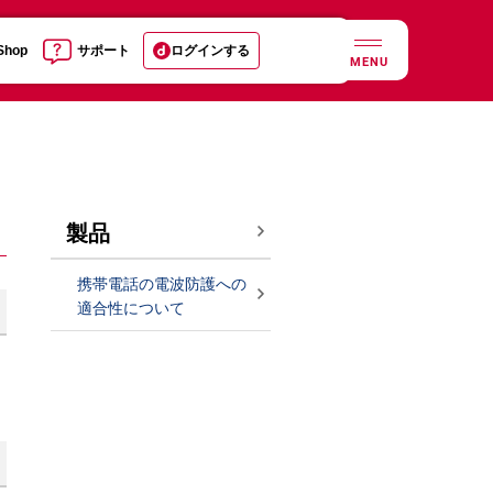
 Shop
サポート
ログインする
MENU
製品
携帯電話の電波防護への
適合性について