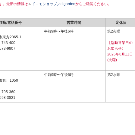
す。最新の情報は
ドコモショップ／d garden
からご確認ください。
住所/電話番号
営業時間
定休日
1
午前9時〜午後6時
第2火曜
東方2065-1
-743-400
【臨時営業日の
573-9807
お知らせ】
2026年8月11日
(火曜)
5
午前9時〜午後6時
第2水曜
荒川1050
-795-360
598-3821