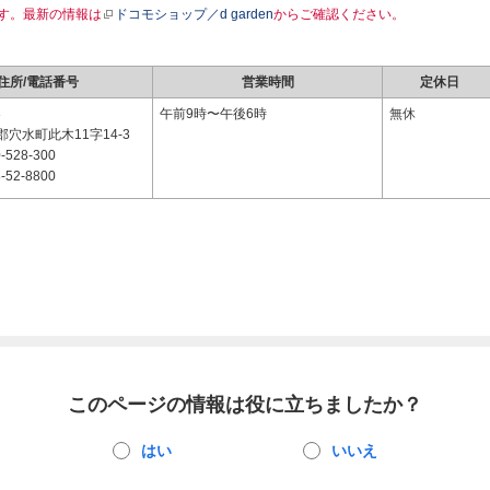
す。最新の情報は
ドコモショップ／d garden
からご確認ください。
住所/電話番号
営業時間
定休日
3
午前9時〜午後6時
無休
穴水町此木11字14-3
-528-300
-52-8800
このページの情報は役に立ちましたか？
はい
いいえ