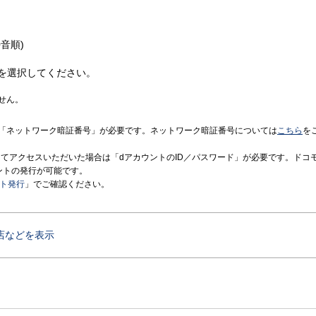
音順)
を選択してください。
せん。
「ネットワーク暗証番号」が必要です。ネットワーク暗証番号については
こちら
を
境にてアクセスいただいた場合は「dアカウントのID／パスワード」が必要です。ドコ
ントの発行が可能です。
ント発行
」でご確認ください。
店などを表示