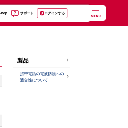
 Shop
サポート
ログインする
MENU
製品
携帯電話の電波防護への
適合性について