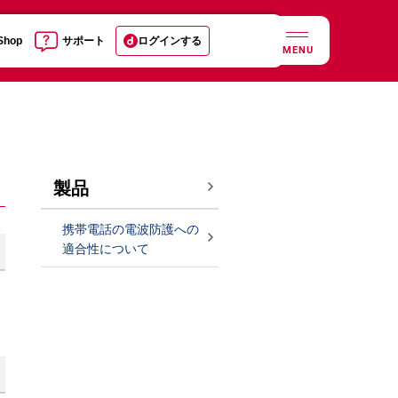
 Shop
サポート
ログインする
MENU
製品
携帯電話の電波防護への
適合性について