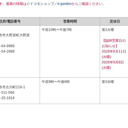
す。最新の情報は
ドコモショップ／d garden
からご確認ください。
住所/電話番号
営業時間
定休日
1
午前10時〜午後7時
第2火曜
寺市大野原町大野原
【臨時営業日の
-64-9988
お知らせ】
-54-2888
2026年8月11日
(火曜)
2026年9月8日
(火曜)
3
午前9時〜午後6時
第3水曜
市古川町218-1
-511-068
-25-1818