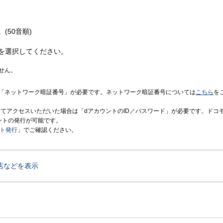
(50音順)
を選択してください。
せん。
「ネットワーク暗証番号」が必要です。ネットワーク暗証番号については
こちら
を
境にてアクセスいただいた場合は「dアカウントのID／パスワード」が必要です。ドコ
ントの発行が可能です。
ント発行
」でご確認ください。
店などを表示