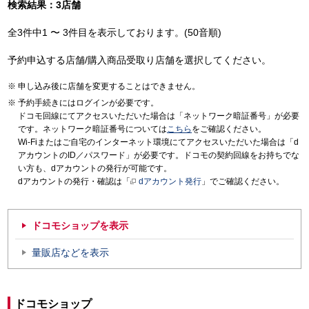
検索結果：3店舗
全3件中1 〜 3件目を表示しております。(50音順)
予約申込する店舗/購入商品受取り店舗を選択してください。
申し込み後に店舗を変更することはできません。
予約手続きにはログインが必要です。
ドコモ回線にてアクセスいただいた場合は「ネットワーク暗証番号」が必要
です。ネットワーク暗証番号については
こちら
をご確認ください。
Wi-Fiまたはご自宅のインターネット環境にてアクセスいただいた場合は「d
アカウントのID／パスワード」が必要です。ドコモの契約回線をお持ちでな
い方も、dアカウントの発行が可能です。
dアカウントの発行・確認は「
dアカウント発行
」でご確認ください。
ドコモショップを表示
量販店などを表示
ドコモショップ