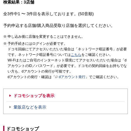
検索結果：3店舗
全3件中1 〜 3件目を表示しております。(50音順)
予約申込する店舗/購入商品受取り店舗を選択してください。
申し込み後に店舗を変更することはできません。
予約手続きにはログインが必要です。
ドコモ回線にてアクセスいただいた場合は「ネットワーク暗証番号」が必要
です。ネットワーク暗証番号については
こちら
をご確認ください。
Wi-Fiまたはご自宅のインターネット環境にてアクセスいただいた場合は「d
アカウントのID／パスワード」が必要です。ドコモの契約回線をお持ちでな
い方も、dアカウントの発行が可能です。
dアカウントの発行・確認は「
dアカウント発行
」でご確認ください。
ドコモショップを表示
量販店などを表示
ドコモショップ