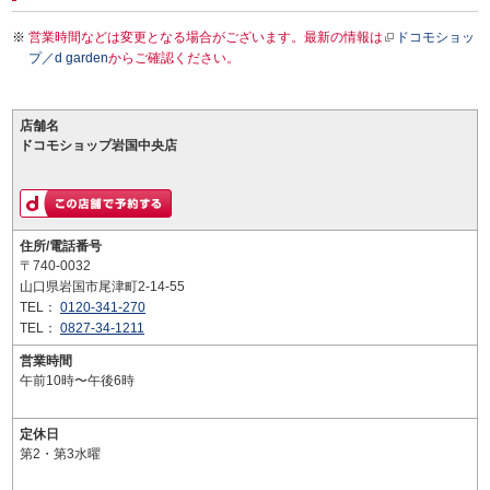
営業時間などは変更となる場合がございます。最新の情報は
ドコモショッ
プ／d garden
からご確認ください。
店舗名
ドコモショップ岩国中央店
住所/電話番号
〒740-0032
山口県岩国市尾津町2-14-55
TEL：
0120-341-270
TEL：
0827-34-1211
営業時間
午前10時〜午後6時
定休日
第2・第3水曜