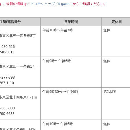
す。最新の情報は
ドコモショップ／d garden
からご確認ください。
住所/電話番号
営業時間
定休日
4
午前10時〜午後7時
無休
市東区北三十四条東8丁
-980-516
748-5811
1
午前9時〜午後6時
無休
市東区北四十一条東17丁
-277-798
787-1110
4
午前9時30分〜午後6時
第2水曜
市東区北十四条東15丁目
-303-338
790-6633
7
午前10時〜午後6時
無休
市東区北七条東8丁目2-5