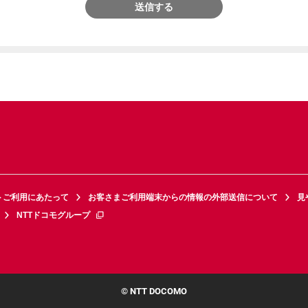
送信する
トご利用にあたって
お客さまご利用端末からの情報の外部送信について
見
NTTドコモグループ
© NTT DOCOMO