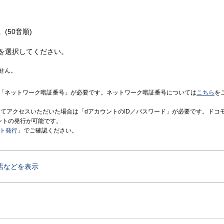
(50音順)
を選択してください。
せん。
「ネットワーク暗証番号」が必要です。ネットワーク暗証番号については
こちら
を
境にてアクセスいただいた場合は「dアカウントのID／パスワード」が必要です。ドコ
ントの発行が可能です。
ント発行
」でご確認ください。
店などを表示