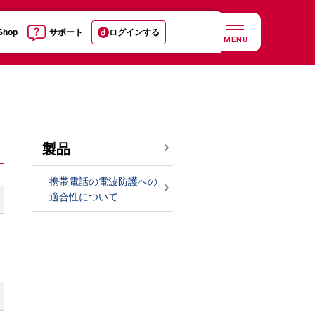
 Shop
サポート
ログインする
MENU
製品
携帯電話の電波防護への
適合性について