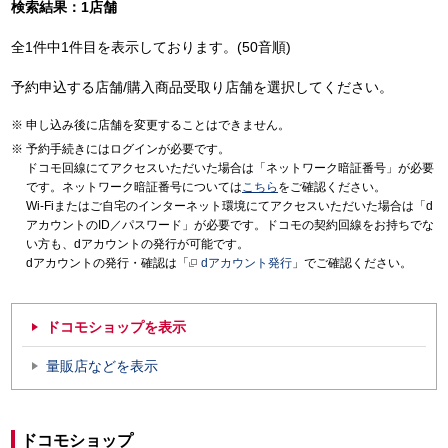
検索結果：1店舗
全1件中1件目を表示しております。(50音順)
予約申込する店舗/購入商品受取り店舗を選択してください。
申し込み後に店舗を変更することはできません。
予約手続きにはログインが必要です。
ドコモ回線にてアクセスいただいた場合は「ネットワーク暗証番号」が必要
です。ネットワーク暗証番号については
こちら
をご確認ください。
Wi-Fiまたはご自宅のインターネット環境にてアクセスいただいた場合は「d
アカウントのID／パスワード」が必要です。ドコモの契約回線をお持ちでな
い方も、dアカウントの発行が可能です。
dアカウントの発行・確認は「
dアカウント発行
」でご確認ください。
ドコモショップを表示
量販店などを表示
ドコモショップ