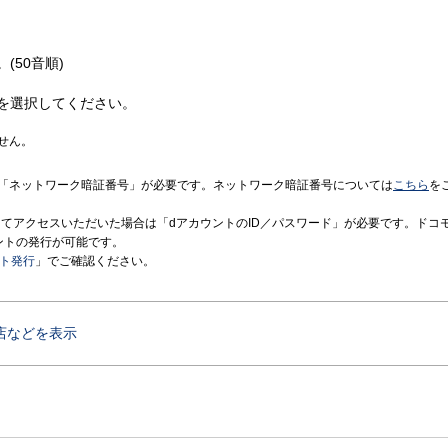
(50音順)
を選択してください。
せん。
「ネットワーク暗証番号」が必要です。ネットワーク暗証番号については
こちら
を
境にてアクセスいただいた場合は「dアカウントのID／パスワード」が必要です。ドコ
ントの発行が可能です。
ント発行
」でご確認ください。
店などを表示