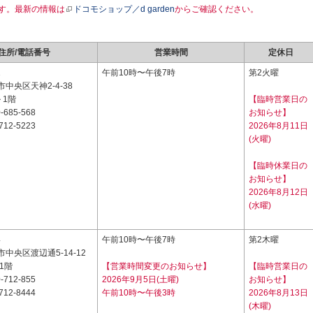
す。最新の情報は
ドコモショップ／d garden
からご確認ください。
住所/電話番号
営業時間
定休日
1
午前10時〜午後7時
第2火曜
中央区天神2-4-38
 1階
【臨時営業日の
-685-568
お知らせ】
712-5223
2026年8月11日
(火曜)
【臨時休業日の
お知らせ】
2026年8月12日
(水曜)
4
午前10時〜午後7時
第2木曜
中央区渡辺通5-14-12
1階
【営業時間変更のお知らせ】
【臨時営業日の
-712-855
2026年9月5日(土曜)
お知らせ】
712-8444
午前10時〜午後3時
2026年8月13日
(木曜)