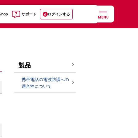
 Shop
サポート
ログインする
MENU
製品
携帯電話の電波防護への
適合性について