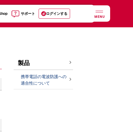
 Shop
サポート
ログインする
MENU
製品
携帯電話の電波防護への
適合性について