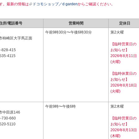
す。最新の情報は
ドコモショップ／d garden
からご確認ください。
住所/電話番号
営業時間
定休日
4
午前9時30分〜午後6時30分
第2火曜
市柿崎区大字馬正面
【臨時営業日の
-828-415
お知らせ】
535-4115
2026年8月11日
(火曜)
【臨時休業日の
お知らせ】
2026年8月18日
(火曜)
2
午前9時〜午後6時
第2木曜
市中田原146
-730-660
【臨時営業日の
520-5110
お知らせ】
2026年8月13日
(木曜)