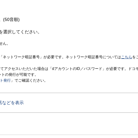
(50音順)
を選択してください。
せん。
「ネットワーク暗証番号」が必要です。ネットワーク暗証番号については
こちら
を
境にてアクセスいただいた場合は「dアカウントのID／パスワード」が必要です。ドコ
ントの発行が可能です。
ント発行
」でご確認ください。
店などを表示