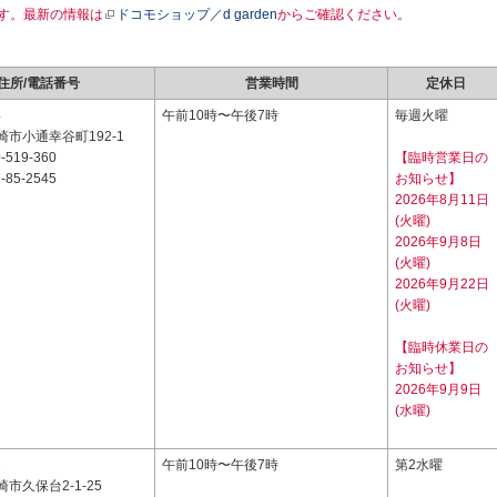
す。最新の情報は
ドコモショップ／d garden
からご確認ください。
住所/電話番号
営業時間
定休日
4
午前10時〜午後7時
毎週火曜
市小通幸谷町192-1
-519-360
【臨時営業日の
-85-2545
お知らせ】
2026年8月11日
(火曜)
2026年9月8日
(火曜)
2026年9月22日
(火曜)
【臨時休業日の
お知らせ】
2026年9月9日
(水曜)
1
午前10時〜午後7時
第2水曜
市久保台2-1-25