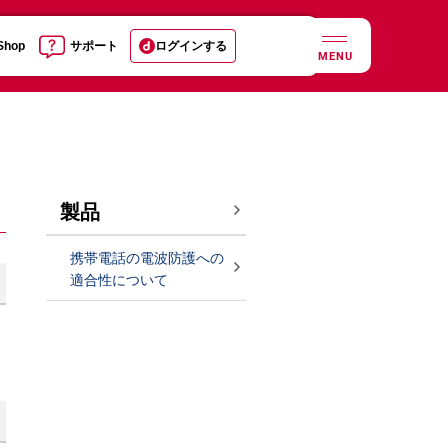
 Shop
サポート
ログインする
MENU
製品
携帯電話の電波防護への
適合性について