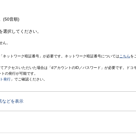
(50音順)
を選択してください。
せん。
「ネットワーク暗証番号」が必要です。ネットワーク暗証番号については
こちら
を
境にてアクセスいただいた場合は「dアカウントのID／パスワード」が必要です。ドコ
ントの発行が可能です。
ント発行
」でご確認ください。
店などを表示