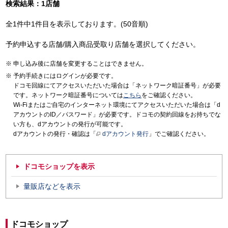
検索結果：1店舗
全1件中1件目を表示しております。(50音順)
予約申込する店舗/購入商品受取り店舗を選択してください。
申し込み後に店舗を変更することはできません。
予約手続きにはログインが必要です。
ドコモ回線にてアクセスいただいた場合は「ネットワーク暗証番号」が必要
です。ネットワーク暗証番号については
こちら
をご確認ください。
Wi-Fiまたはご自宅のインターネット環境にてアクセスいただいた場合は「d
アカウントのID／パスワード」が必要です。ドコモの契約回線をお持ちでな
い方も、dアカウントの発行が可能です。
dアカウントの発行・確認は「
dアカウント発行
」でご確認ください。
ドコモショップを表示
量販店などを表示
ドコモショップ