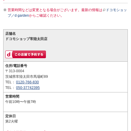
営業時間などは変更となる場合がございます。最新の情報は
ドコモショッ
プ／d garden
からご確認ください。
店舗名
ドコモショップ常陸太田店
住所/電話番号
〒313-0004
茨城県常陸太田市馬場町89
TEL：
0120-766-830
TEL：
050-37742395
営業時間
午前10時〜午後7時
定休日
第2火曜