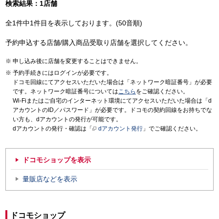
検索結果：1店舗
全1件中1件目を表示しております。(50音順)
予約申込する店舗/購入商品受取り店舗を選択してください。
申し込み後に店舗を変更することはできません。
予約手続きにはログインが必要です。
ドコモ回線にてアクセスいただいた場合は「ネットワーク暗証番号」が必要
です。ネットワーク暗証番号については
こちら
をご確認ください。
Wi-Fiまたはご自宅のインターネット環境にてアクセスいただいた場合は「d
アカウントのID／パスワード」が必要です。ドコモの契約回線をお持ちでな
い方も、dアカウントの発行が可能です。
dアカウントの発行・確認は「
dアカウント発行
」でご確認ください。
ドコモショップを表示
量販店などを表示
ドコモショップ