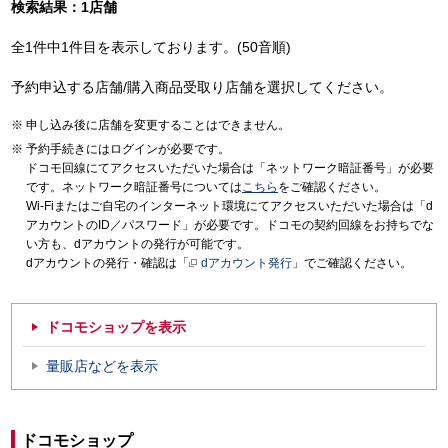
検索結果：1店舗
全1件中1件目を表示しております。(50音順)
予約申込する店舗/購入商品受取り店舗を選択してください。
申し込み後に店舗を変更することはできません。
予約手続きにはログインが必要です。
ドコモ回線にてアクセスいただいた場合は「ネットワーク暗証番号」が必要
です。ネットワーク暗証番号については
こちら
をご確認ください。
Wi-Fiまたはご自宅のインターネット環境にてアクセスいただいた場合は「d
アカウントのID／パスワード」が必要です。ドコモの契約回線をお持ちでな
い方も、dアカウントの発行が可能です。
dアカウントの発行・確認は「
dアカウント発行
」でご確認ください。
ドコモショップを表示
量販店などを表示
ドコモショップ