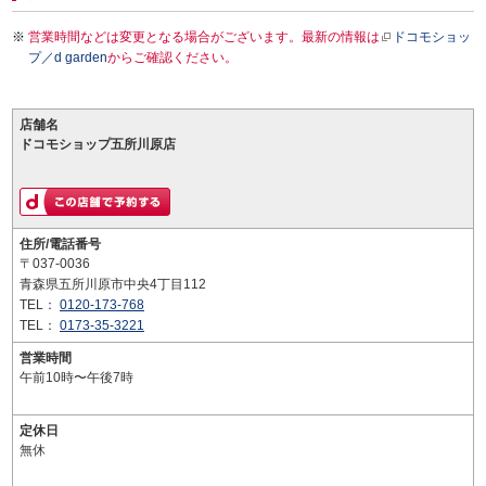
営業時間などは変更となる場合がございます。最新の情報は
ドコモショッ
プ／d garden
からご確認ください。
店舗名
ドコモショップ五所川原店
住所/電話番号
〒037-0036
青森県五所川原市中央4丁目112
TEL：
0120-173-768
TEL：
0173-35-3221
営業時間
午前10時〜午後7時
定休日
無休