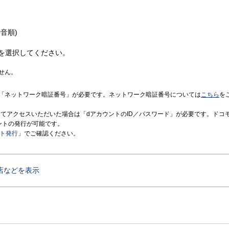
音順)
を選択してください。
せん。
「ネットワーク暗証番号」が必要です。ネットワーク暗証番号については
こちら
を
境にてアクセスいただいた場合は「dアカウントのID／パスワード」が必要です。ドコ
ントの発行が可能です。
ント発行
」でご確認ください。
店などを表示