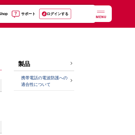
 Shop
サポート
ログインする
MENU
製品
携帯電話の電波防護への
適合性について