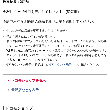
検索結果：2店舗
全2件中1 〜 2件目を表示しております。(50音順)
予約申込する店舗/購入商品受取り店舗を選択してください。
申し込み後に店舗を変更することはできません。
予約手続きにはログインが必要です。
ドコモ回線にてアクセスいただいた場合は「ネットワーク暗証番号」が必要
です。ネットワーク暗証番号については
こちら
をご確認ください。
Wi-Fiまたはご自宅のインターネット環境にてアクセスいただいた場合は「d
アカウントのID／パスワード」が必要です。ドコモの契約回線をお持ちでな
い方も、dアカウントの発行が可能です。
dアカウントの発行・確認は「
dアカウント発行
」でご確認ください。
ドコモショップを表示
量販店などを表示
ドコモショップ