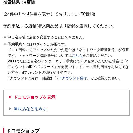
検索結果：4店舗
全4件中1 〜 4件目を表示しております。(50音順)
予約申込する店舗/購入商品受取り店舗を選択してください。
申し込み後に店舗を変更することはできません。
予約手続きにはログインが必要です。
ドコモ回線にてアクセスいただいた場合は「ネットワーク暗証番号」が必要
です。ネットワーク暗証番号については
こちら
をご確認ください。
Wi-Fiまたはご自宅のインターネット環境にてアクセスいただいた場合は「d
アカウントのID／パスワード」が必要です。ドコモの契約回線をお持ちでな
い方も、dアカウントの発行が可能です。
dアカウントの発行・確認は「
dアカウント発行
」でご確認ください。
ドコモショップを表示
量販店などを表示
ドコモショップ