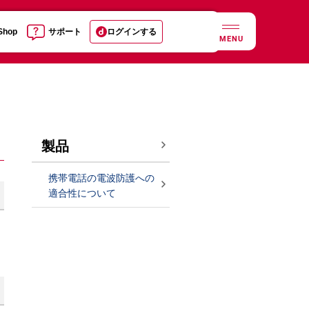
 Shop
サポート
ログインする
MENU
製品
携帯電話の電波防護への
適合性について