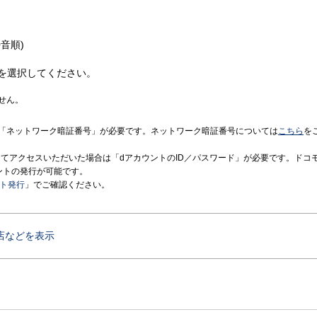
音順)
を選択してください。
せん。
「ネットワーク暗証番号」が必要です。ネットワーク暗証番号については
こちら
を
境にてアクセスいただいた場合は「dアカウントのID／パスワード」が必要です。ドコ
ントの発行が可能です。
ント発行
」でご確認ください。
店などを表示