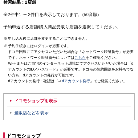
検索結果：2店舗
全2件中1 〜 2件目を表示しております。(50音順)
予約申込する店舗/購入商品受取り店舗を選択してください。
申し込み後に店舗を変更することはできません。
予約手続きにはログインが必要です。
ドコモ回線にてアクセスいただいた場合は「ネットワーク暗証番号」が必要
です。ネットワーク暗証番号については
こちら
をご確認ください。
Wi-Fiまたはご自宅のインターネット環境にてアクセスいただいた場合は「d
アカウントのID／パスワード」が必要です。ドコモの契約回線をお持ちでな
い方も、dアカウントの発行が可能です。
dアカウントの発行・確認は「
dアカウント発行
」でご確認ください。
ドコモショップを表示
量販店などを表示
ドコモショップ