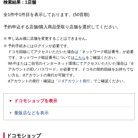
検索結果：1店舗
全1件中1件目を表示しております。(50音順)
予約申込する店舗/購入商品受取り店舗を選択してください。
申し込み後に店舗を変更することはできません。
予約手続きにはログインが必要です。
ドコモ回線にてアクセスいただいた場合は「ネットワーク暗証番号」が必要
です。ネットワーク暗証番号については
こちら
をご確認ください。
Wi-Fiまたはご自宅のインターネット環境にてアクセスいただいた場合は「d
アカウントのID／パスワード」が必要です。ドコモの契約回線をお持ちでな
い方も、dアカウントの発行が可能です。
dアカウントの発行・確認は「
dアカウント発行
」でご確認ください。
ドコモショップを表示
量販店などを表示
ドコモショップ