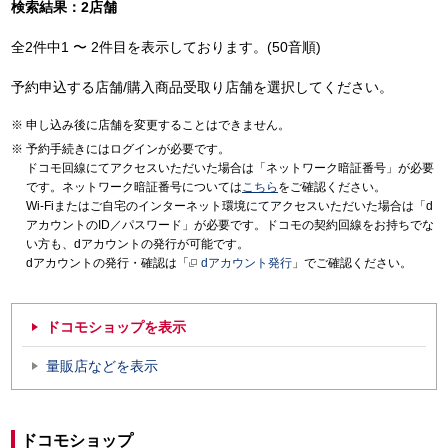
検索結果：2店舗
全2件中1 〜 2件目を表示しております。(50音順)
予約申込する店舗/購入商品受取り店舗を選択してください。
申し込み後に店舗を変更することはできません。
予約手続きにはログインが必要です。
ドコモ回線にてアクセスいただいた場合は「ネットワーク暗証番号」が必要
です。ネットワーク暗証番号については
こちら
をご確認ください。
Wi-Fiまたはご自宅のインターネット環境にてアクセスいただいた場合は「d
アカウントのID／パスワード」が必要です。ドコモの契約回線をお持ちでな
い方も、dアカウントの発行が可能です。
dアカウントの発行・確認は「
dアカウント発行
」でご確認ください。
ドコモショップを表示
量販店などを表示
ドコモショップ