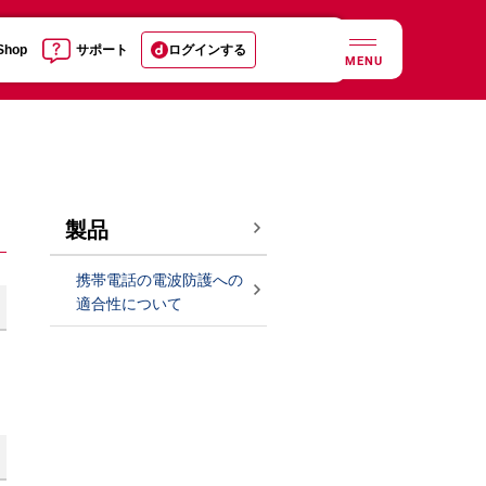
 Shop
サポート
ログインする
MENU
製品
携帯電話の電波防護への
適合性について