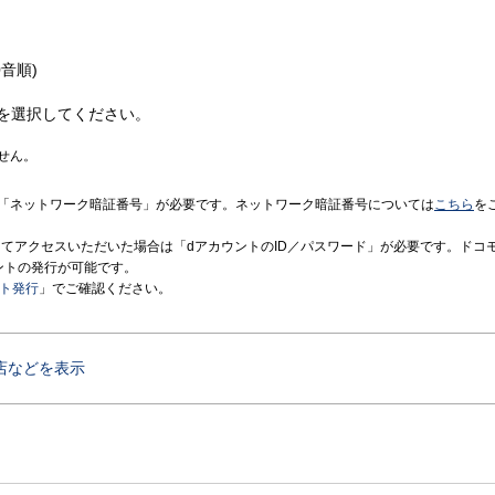
音順)
を選択してください。
せん。
「ネットワーク暗証番号」が必要です。ネットワーク暗証番号については
こちら
を
境にてアクセスいただいた場合は「dアカウントのID／パスワード」が必要です。ドコ
ントの発行が可能です。
ント発行
」でご確認ください。
店などを表示