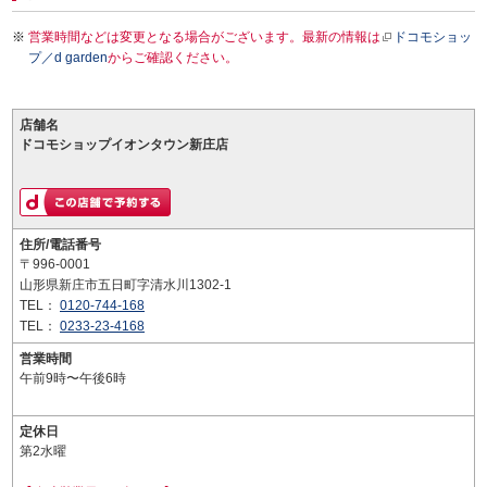
営業時間などは変更となる場合がございます。最新の情報は
ドコモショッ
プ／d garden
からご確認ください。
店舗名
ドコモショップイオンタウン新庄店
住所/電話番号
〒996-0001
山形県新庄市五日町字清水川1302-1
TEL：
0120-744-168
TEL：
0233-23-4168
営業時間
午前9時〜午後6時
定休日
第2水曜