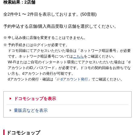
検索結果：2店舗
全2件中1 〜 2件目を表示しております。(50音順)
予約申込する店舗/購入商品受取り店舗を選択してください。
申し込み後に店舗を変更することはできません。
予約手続きにはログインが必要です。
ドコモ回線にてアクセスいただいた場合は「ネットワーク暗証番号」が必要
です。ネットワーク暗証番号については
こちら
をご確認ください。
Wi-Fiまたはご自宅のインターネット環境にてアクセスいただいた場合は「d
アカウントのID／パスワード」が必要です。ドコモの契約回線をお持ちでな
い方も、dアカウントの発行が可能です。
dアカウントの発行・確認は「
dアカウント発行
」でご確認ください。
ドコモショップを表示
量販店などを表示
ドコモショップ