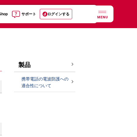
 Shop
サポート
ログインする
MENU
製品
携帯電話の電波防護への
適合性について