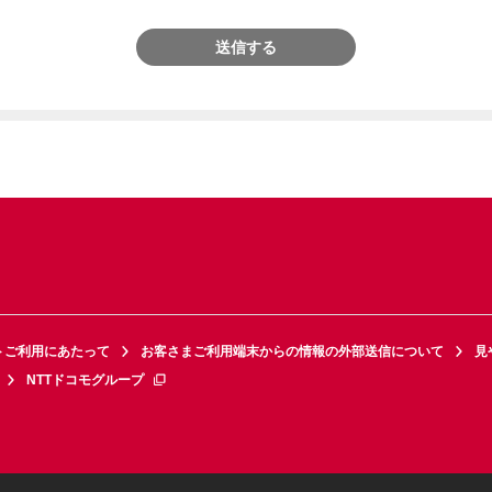
送信する
トご利用にあたって
お客さまご利用端末からの情報の外部送信について
見
NTTドコモグループ