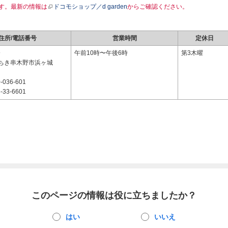
す。最新の情報は
ドコモショップ／d garden
からご確認ください。
住所/電話番号
営業時間
定休日
9
午前10時〜午後6時
第3木曜
ちき串木野市浜ヶ城
-036-601
-33-6601
このページの情報は役に立ちましたか？
はい
いいえ