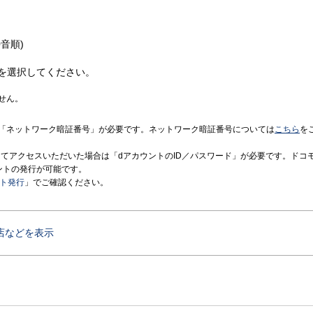
音順)
を選択してください。
せん。
「ネットワーク暗証番号」が必要です。ネットワーク暗証番号については
こちら
を
境にてアクセスいただいた場合は「dアカウントのID／パスワード」が必要です。ドコ
ントの発行が可能です。
ント発行
」でご確認ください。
店などを表示