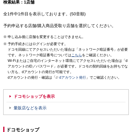
検索結果：1店舗
全1件中1件目を表示しております。(50音順)
予約申込する店舗/購入商品受取り店舗を選択してください。
申し込み後に店舗を変更することはできません。
予約手続きにはログインが必要です。
ドコモ回線にてアクセスいただいた場合は「ネットワーク暗証番号」が必要
です。ネットワーク暗証番号については
こちら
をご確認ください。
Wi-Fiまたはご自宅のインターネット環境にてアクセスいただいた場合は「d
アカウントのID／パスワード」が必要です。ドコモの契約回線をお持ちでな
い方も、dアカウントの発行が可能です。
dアカウントの発行・確認は「
dアカウント発行
」でご確認ください。
ドコモショップを表示
量販店などを表示
ドコモショップ