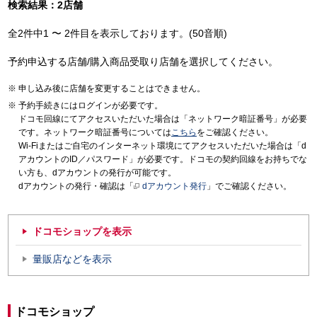
検索結果：2店舗
全2件中1 〜 2件目を表示しております。(50音順)
予約申込する店舗/購入商品受取り店舗を選択してください。
申し込み後に店舗を変更することはできません。
予約手続きにはログインが必要です。
ドコモ回線にてアクセスいただいた場合は「ネットワーク暗証番号」が必要
です。ネットワーク暗証番号については
こちら
をご確認ください。
Wi-Fiまたはご自宅のインターネット環境にてアクセスいただいた場合は「d
アカウントのID／パスワード」が必要です。ドコモの契約回線をお持ちでな
い方も、dアカウントの発行が可能です。
dアカウントの発行・確認は「
dアカウント発行
」でご確認ください。
ドコモショップを表示
量販店などを表示
ドコモショップ