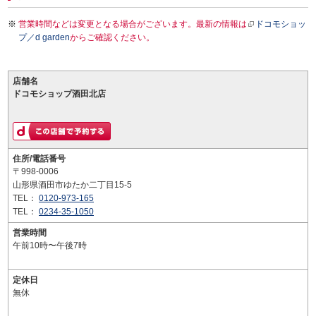
営業時間などは変更となる場合がございます。最新の情報は
ドコモショッ
プ／d garden
からご確認ください。
店舗名
ドコモショップ酒田北店
住所/電話番号
〒998-0006
山形県酒田市ゆたか二丁目15-5
TEL：
0120-973-165
TEL：
0234-35-1050
営業時間
午前10時〜午後7時
定休日
無休