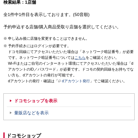
検索結果：1店舗
全1件中1件目を表示しております。(50音順)
予約申込する店舗/購入商品受取り店舗を選択してください。
申し込み後に店舗を変更することはできません。
予約手続きにはログインが必要です。
ドコモ回線にてアクセスいただいた場合は「ネットワーク暗証番号」が必要
です。ネットワーク暗証番号については
こちら
をご確認ください。
Wi-Fiまたはご自宅のインターネット環境にてアクセスいただいた場合は「d
アカウントのID／パスワード」が必要です。ドコモの契約回線をお持ちでな
い方も、dアカウントの発行が可能です。
dアカウントの発行・確認は「
dアカウント発行
」でご確認ください。
ドコモショップを表示
量販店などを表示
ドコモショップ