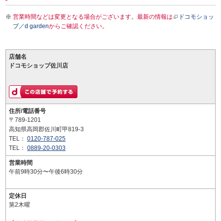
営業時間などは変更となる場合がございます。最新の情報は
ドコモショッ
プ／d garden
からご確認ください。
店舗名
ドコモショップ佐川店
住所/電話番号
〒789-1201
高知県高岡郡佐川町甲819-3
TEL：
0120-787-025
TEL：
0889-20-0303
営業時間
午前9時30分〜午後6時30分
定休日
第2木曜