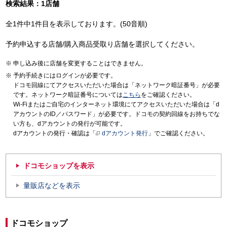
検索結果：1店舗
全1件中1件目を表示しております。(50音順)
予約申込する店舗/購入商品受取り店舗を選択してください。
申し込み後に店舗を変更することはできません。
予約手続きにはログインが必要です。
ドコモ回線にてアクセスいただいた場合は「ネットワーク暗証番号」が必要
です。ネットワーク暗証番号については
こちら
をご確認ください。
Wi-Fiまたはご自宅のインターネット環境にてアクセスいただいた場合は「d
アカウントのID／パスワード」が必要です。ドコモの契約回線をお持ちでな
い方も、dアカウントの発行が可能です。
dアカウントの発行・確認は「
dアカウント発行
」でご確認ください。
ドコモショップを表示
量販店などを表示
ドコモショップ