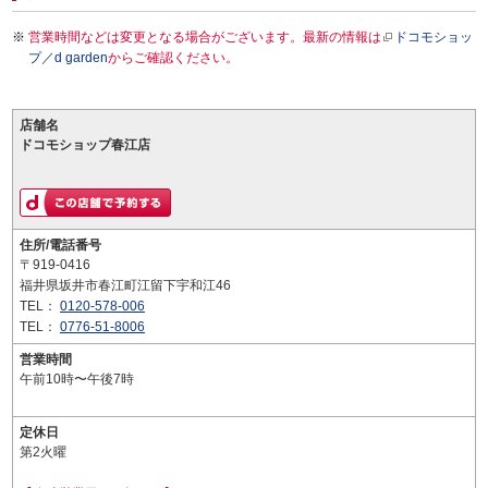
営業時間などは変更となる場合がございます。最新の情報は
ドコモショッ
プ／d garden
からご確認ください。
店舗名
ドコモショップ春江店
住所/電話番号
〒919-0416
福井県坂井市春江町江留下宇和江46
TEL：
0120-578-006
TEL：
0776-51-8006
営業時間
午前10時〜午後7時
定休日
第2火曜