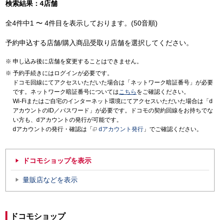
検索結果：4店舗
全4件中1 〜 4件目を表示しております。(50音順)
予約申込する店舗/購入商品受取り店舗を選択してください。
申し込み後に店舗を変更することはできません。
予約手続きにはログインが必要です。
ドコモ回線にてアクセスいただいた場合は「ネットワーク暗証番号」が必要
です。ネットワーク暗証番号については
こちら
をご確認ください。
Wi-Fiまたはご自宅のインターネット環境にてアクセスいただいた場合は「d
アカウントのID／パスワード」が必要です。ドコモの契約回線をお持ちでな
い方も、dアカウントの発行が可能です。
dアカウントの発行・確認は「
dアカウント発行
」でご確認ください。
ドコモショップを表示
量販店などを表示
ドコモショップ