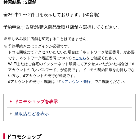
検索結果：2店舗
全2件中1 〜 2件目を表示しております。(50音順)
予約申込する店舗/購入商品受取り店舗を選択してください。
申し込み後に店舗を変更することはできません。
予約手続きにはログインが必要です。
ドコモ回線にてアクセスいただいた場合は「ネットワーク暗証番号」が必要
です。ネットワーク暗証番号については
こちら
をご確認ください。
Wi-Fiまたはご自宅のインターネット環境にてアクセスいただいた場合は「d
アカウントのID／パスワード」が必要です。ドコモの契約回線をお持ちでな
い方も、dアカウントの発行が可能です。
dアカウントの発行・確認は「
dアカウント発行
」でご確認ください。
ドコモショップを表示
量販店などを表示
ドコモショップ