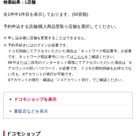
検索結果：1店舗
全1件中1件目を表示しております。(50音順)
予約申込する店舗/購入商品受取り店舗を選択してください。
申し込み後に店舗を変更することはできません。
予約手続きにはログインが必要です。
ドコモ回線にてアクセスいただいた場合は「ネットワーク暗証番号」が必要
です。ネットワーク暗証番号については
こちら
をご確認ください。
Wi-Fiまたはご自宅のインターネット環境にてアクセスいただいた場合は「d
アカウントのID／パスワード」が必要です。ドコモの契約回線をお持ちでな
い方も、dアカウントの発行が可能です。
dアカウントの発行・確認は「
dアカウント発行
」でご確認ください。
ドコモショップを表示
量販店などを表示
ドコモショップ