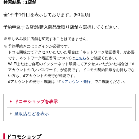
検索結果：1店舗
全1件中1件目を表示しております。(50音順)
予約申込する店舗/購入商品受取り店舗を選択してください。
申し込み後に店舗を変更することはできません。
予約手続きにはログインが必要です。
ドコモ回線にてアクセスいただいた場合は「ネットワーク暗証番号」が必要
です。ネットワーク暗証番号については
こちら
をご確認ください。
Wi-Fiまたはご自宅のインターネット環境にてアクセスいただいた場合は「d
アカウントのID／パスワード」が必要です。ドコモの契約回線をお持ちでな
い方も、dアカウントの発行が可能です。
dアカウントの発行・確認は「
dアカウント発行
」でご確認ください。
ドコモショップを表示
量販店などを表示
ドコモショップ