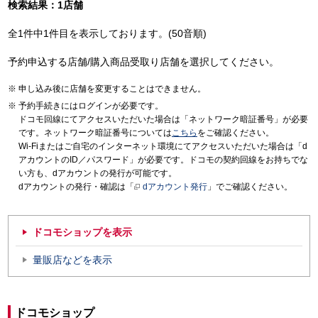
検索結果：1店舗
全1件中1件目を表示しております。(50音順)
予約申込する店舗/購入商品受取り店舗を選択してください。
申し込み後に店舗を変更することはできません。
予約手続きにはログインが必要です。
ドコモ回線にてアクセスいただいた場合は「ネットワーク暗証番号」が必要
です。ネットワーク暗証番号については
こちら
をご確認ください。
Wi-Fiまたはご自宅のインターネット環境にてアクセスいただいた場合は「d
アカウントのID／パスワード」が必要です。ドコモの契約回線をお持ちでな
い方も、dアカウントの発行が可能です。
dアカウントの発行・確認は「
dアカウント発行
」でご確認ください。
ドコモショップを表示
量販店などを表示
ドコモショップ