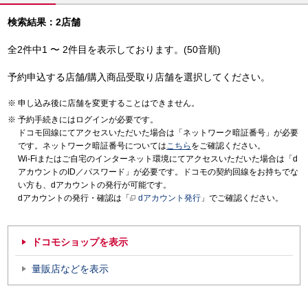
検索結果：2店舗
全2件中1 〜 2件目を表示しております。(50音順)
予約申込する店舗/購入商品受取り店舗を選択してください。
申し込み後に店舗を変更することはできません。
予約手続きにはログインが必要です。
ドコモ回線にてアクセスいただいた場合は「ネットワーク暗証番号」が必要
です。ネットワーク暗証番号については
こちら
をご確認ください。
Wi-Fiまたはご自宅のインターネット環境にてアクセスいただいた場合は「d
アカウントのID／パスワード」が必要です。ドコモの契約回線をお持ちでな
い方も、dアカウントの発行が可能です。
dアカウントの発行・確認は「
dアカウント発行
」でご確認ください。
ドコモショップを表示
量販店などを表示