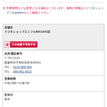
営業時間などは変更となる場合がございます。最新の情報は
ドコモショッ
プ／d garden
からご確認ください。
店舗名
ドコモショップエミフルMASAKI店
住所/電話番号
〒791-3120
愛媛県伊予郡松前町筒井850
TEL：
0120-969-384
TEL：
089-961-6515
営業時間
午前10時〜午後7時
定休日
無休