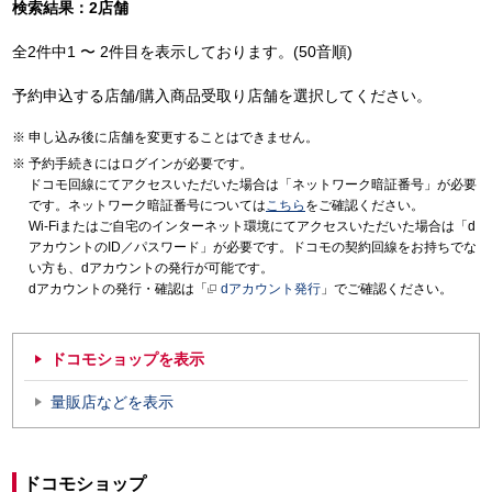
検索結果：2店舗
全2件中1 〜 2件目を表示しております。(50音順)
予約申込する店舗/購入商品受取り店舗を選択してください。
申し込み後に店舗を変更することはできません。
予約手続きにはログインが必要です。
ドコモ回線にてアクセスいただいた場合は「ネットワーク暗証番号」が必要
です。ネットワーク暗証番号については
こちら
をご確認ください。
Wi-Fiまたはご自宅のインターネット環境にてアクセスいただいた場合は「d
アカウントのID／パスワード」が必要です。ドコモの契約回線をお持ちでな
い方も、dアカウントの発行が可能です。
dアカウントの発行・確認は「
dアカウント発行
」でご確認ください。
ドコモショップを表示
量販店などを表示
ドコモショップ