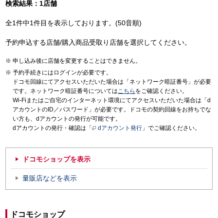
検索結果：1店舗
全1件中1件目を表示しております。(50音順)
予約申込する店舗/購入商品受取り店舗を選択してください。
申し込み後に店舗を変更することはできません。
予約手続きにはログインが必要です。
ドコモ回線にてアクセスいただいた場合は「ネットワーク暗証番号」が必要
です。ネットワーク暗証番号については
こちら
をご確認ください。
Wi-Fiまたはご自宅のインターネット環境にてアクセスいただいた場合は「d
アカウントのID／パスワード」が必要です。ドコモの契約回線をお持ちでな
い方も、dアカウントの発行が可能です。
dアカウントの発行・確認は「
dアカウント発行
」でご確認ください。
ドコモショップを表示
量販店などを表示
ドコモショップ