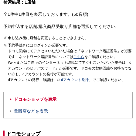
検索結果：1店舗
全1件中1件目を表示しております。(50音順)
予約申込する店舗/購入商品受取り店舗を選択してください。
申し込み後に店舗を変更することはできません。
予約手続きにはログインが必要です。
ドコモ回線にてアクセスいただいた場合は「ネットワーク暗証番号」が必要
です。ネットワーク暗証番号については
こちら
をご確認ください。
Wi-Fiまたはご自宅のインターネット環境にてアクセスいただいた場合は「d
アカウントのID／パスワード」が必要です。ドコモの契約回線をお持ちでな
い方も、dアカウントの発行が可能です。
dアカウントの発行・確認は「
dアカウント発行
」でご確認ください。
ドコモショップを表示
量販店などを表示
ドコモショップ