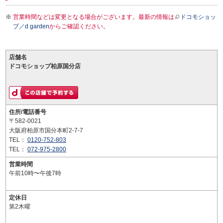
営業時間などは変更となる場合がございます。最新の情報は
ドコモショッ
プ／d garden
からご確認ください。
店舗名
ドコモショップ柏原国分店
住所/電話番号
〒582-0021
大阪府柏原市国分本町2-7-7
TEL：
0120-752-803
TEL：
072-975-2800
営業時間
午前10時〜午後7時
定休日
第2木曜