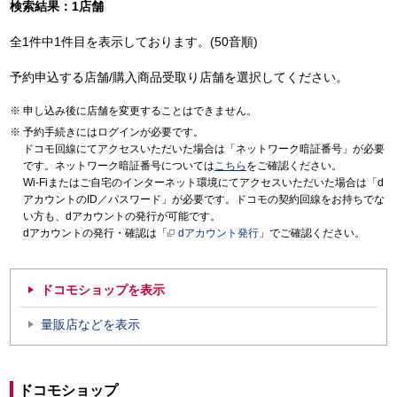
検索結果：1店舗
全1件中1件目を表示しております。(50音順)
予約申込する店舗/購入商品受取り店舗を選択してください。
申し込み後に店舗を変更することはできません。
予約手続きにはログインが必要です。
ドコモ回線にてアクセスいただいた場合は「ネットワーク暗証番号」が必要
です。ネットワーク暗証番号については
こちら
をご確認ください。
Wi-Fiまたはご自宅のインターネット環境にてアクセスいただいた場合は「d
アカウントのID／パスワード」が必要です。ドコモの契約回線をお持ちでな
い方も、dアカウントの発行が可能です。
dアカウントの発行・確認は「
dアカウント発行
」でご確認ください。
ドコモショップを表示
量販店などを表示
ドコモショップ